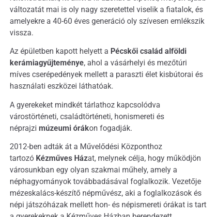
változatát mai is oly nagy szeretettel viselik a fiatalok, és
amelyekre a 40-60 éves generáció oly szívesen emlékszik
vissza.
Az épületben kapott helyett a
Pécskői család alföldi
kerámiagyűjteménye
, ahol a vásárhelyi és mezőtúri
míves cserépedények mellett a paraszti élet kisbútorai és
használati eszközei láthatóak.
A gyerekeket mindkét tárlathoz kapcsolódva
várostörténeti, családtörténeti, honismereti és
néprajzi
múzeumi órák
on fogadják.
2012-ben adták át a Művelődési Központhoz
tartozó
Kézműves Ház
at, melynek célja, hogy működjön
városunkban egy olyan szakmai műhely, amely a
néphagyományok továbbadásával foglalkozik. Vezetője
mézeskalács-készítő népművész, aki a foglalkozások és
népi játszóházak mellett hon- és népismereti órákat is tart
a gyerekeknek a Kézműves Házban berendezett