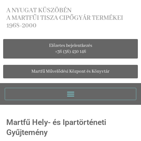
A NYUGAT KÜSZÖBÉN
A MARTFŰI TISZA CIPŐGYÁR TERMÉKEI
1968-2000
Előzetes bejelentkezés
+36 (56) 450 146
Martfű Művelődési Központ és Könyvtár
Martfű Hely- és Ipartörténeti
Gyűjtemény