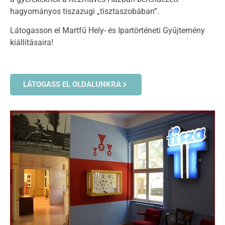
hagyományos tiszazugi „tisztaszobában”.
Látogasson el Martfű Hely- és Ipartörténeti Gyűjtemény
kiállításaira!
LÁTOGASS EL OLDALUNKRA