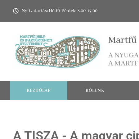
Nyitvatartás: Hétfő-Péntek: 8.00-17.00
Martfű 
A NYUGA
A MARTF
KEZDŐLAP
RÓLUNK
A TISZA - A magyar c