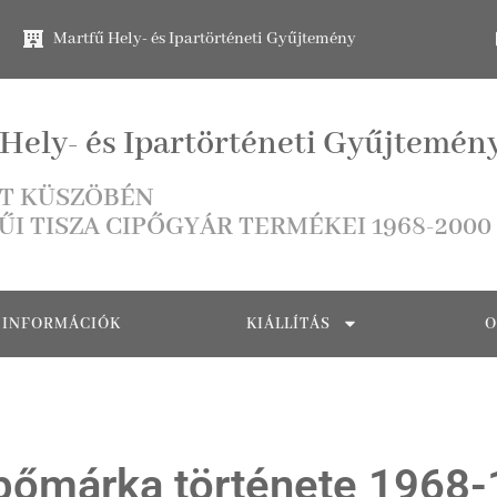
Martfű Hely- és Ipartörténeti Gyűjtemény
Hely- és Ipartörténeti Gyűjtemén
T KÜSZÖBÉN
ŰI TISZA CIPŐGYÁR TERMÉKEI 1968-2000
INFORMÁCIÓK
KIÁLLÍTÁS
O
ipőmárka története 1968