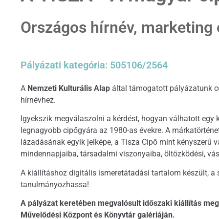
Országos hírnév, marketing 
Pályázati kategória: 505106/2564
A
Nemzeti Kulturális Alap
által támogatott pályázatunk c
hírnévhez.
Igyekszik megválaszolni a kérdést, hogyan válhatott egy 
legnagyobb cipőgyára az 1980-as évekre. A márkatörténet m
lázadásának egyik jelképe, a Tisza Cipő mint kényszerű v
mindennapjaiba, társadalmi viszonyaiba, öltözködési, vásá
A kiállításhoz digitális ismeretátadási tartalom készült, a
tanulmányozhassa!
A pályázat keretében megvalósult időszaki kiállítás meg
Művelődési Központ és Könyvtár galériáján.