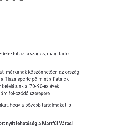
zdetektől az országos, máig tartó
yugati márkának köszönhetően az ország
a Tisza sportcipő mint a fiatalok
belelátunk a ’70-’90-es évek
eklám fokozódó szerepére.
inkat, hogy a bővebb tartalmakat is
t nyílt lehetőség a Martfűi Városi