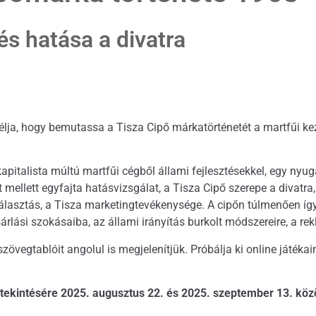
és hatása a divatra
élja, hogy bemutassa a Tisza Cipő márkatörténetét a martfűi ke
kapitalista múltú martfűi cégből állami fejlesztésekkel, egy n
ellett egyfajta hatásvizsgálat, a Tisza Cipő szerepe a divatra, 
álasztás, a Tisza marketingtevékenysége. A cipőn túlmenően így 
rlási szokásaiba, az állami irányítás burkolt módszereire, a r
 szövegtablóit angolul is megjelenítjük. Próbálja ki online játéka
tekintésére 2025. augusztus 22. és 2025. szeptember 13. közöt